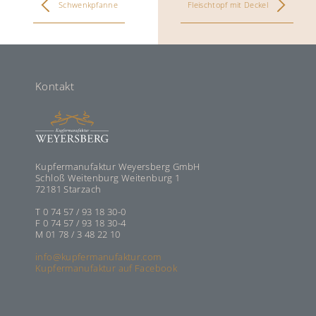
Schwenkpfanne
Fleischtopf mit Deckel
Kontakt
Kupfermanufaktur Weyersberg GmbH
Schloß Weitenburg Weitenburg 1
72181 Starzach
T 0 74 57 / 93 18 30-0
F 0 74 57 / 93 18 30-4
M 01 78 / 3 48 22 10
info@kupfermanufaktur.com
Kupfermanufaktur auf Facebook