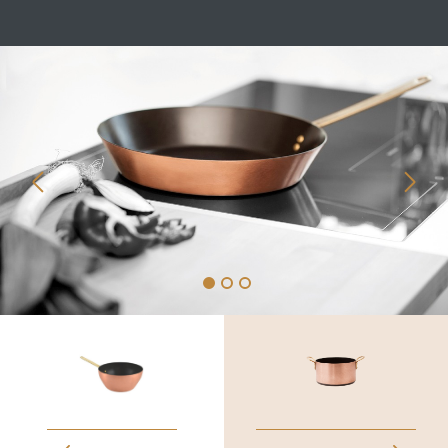
Händler
Kontakt
Reibeplätzchen so einfach aber unendlich
lecker
Ausdehnung der Zusammenarbeit mit
der belgischen Manufaktur Falk Culinair