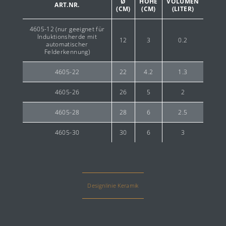
Ø
HÖHE
VOLUMEN
ART.NR.
(CM)
(CM)
(LITER)
4605-12 (nur geeignet für
Induktionsherde mit
12
3
0.2
automatischer
Felderkennung)
4605-22
22
4.2
1.3
4605-26
26
5
2
4605-28
28
6
2.5
Das Material
4605-30
30
6
3
Die Manufaktur
Das Sortiment
tiroler Kaiserschmarrn ein Highlight für
kalte Tage und Balsam für die Seele
Designlinie Keramik
Presse
Kundenservice