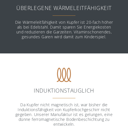
ÜBERLEGENE WÄRMELEITFÄHIGKEIT
Die Wärmeleitfähigkeit von Kupfer ist 20-fach höher
als bei Edelstahl. Damit sparen Sie Energiekosten
und reduzieren die Garzeiten. Vitaminschonendes,
gesundes Garen wird damit zum Kinderspiel.
INDUKTIONSTAUGLICH
Da Kupfer nicht magnetisch ist, war bisher die
Induktionsfähigkeit von Kupferkochgeschirr nicht
gegeben. Unserer Manufaktur ist es gelungen, eine
dünne ferromagnetische Bodenbeschichtung zu
entwickeln.