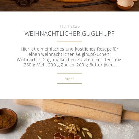
Kontakt
Reibeplätzchen so einfach aber unendlich
lecker
11.11.2025
WEIHNACHTLICHER GUGLHUPF
Ausdehnung der Zusammenarbeit mit
der belgischen Manufaktur Falk Culinair
Hier ist ein einfaches und köstliches Rezept für
einen weihnachtlichen Guglhupfkuchen:
Weihnachts-Guglhupfkuchen Zutaten: Für den Teig:
250 g Mehl 200 g Zucker 200 g Butter (wei...
mehr