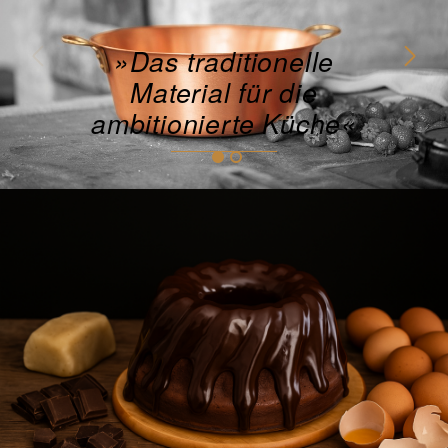
»Das traditionelle
Material für die
ambitionierte Küche«
Das Material
Die Manufaktur
Das Sortiment
tiroler Kaiserschmarrn ein Highlight für
kalte Tage und Balsam für die Seele
Presse
Kundenservice
Händler