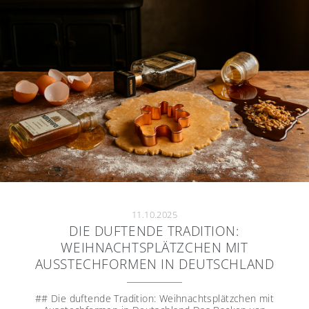
Kundenservice
Händler
Kontakt
Reibeplätzchen so einfach aber unendlich
lecker
Ausdehnung der Zusammenarbeit mit
der belgischen Manufaktur Falk Culinair
11.10.2025
DIE DUFTENDE TRADITION:
WEIHNACHTSPLÄTZCHEN MIT
AUSSTECHFORMEN IN DEUTSCHLAND
## Die duftende Tradition: Weihnachtsplätzchen mit