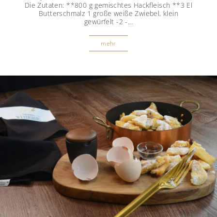
Die Zutaten: **800 g gemischtes Hackfleisch **3 El
Butterschmalz 1 große weiße Zwiebel, klein
gewürfelt -2 -...
mehr