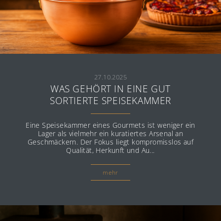
27.10.2025
WAS GEHÖRT IN EINE GUT
SORTIERTE SPEISEKAMMER
Das Material
Eine Speisekammer eines Gourmets ist weniger ein
Lager als vielmehr ein kuratiertes Arsenal an
Geschmäckern. Der Fokus liegt kompromisslos auf
Die Manufaktur
Qualität, Herkunft und Au...
Das Sortiment
mehr
tiroler Kaiserschmarrn ein Highlight für
kalte Tage und Balsam für die Seele
Presse