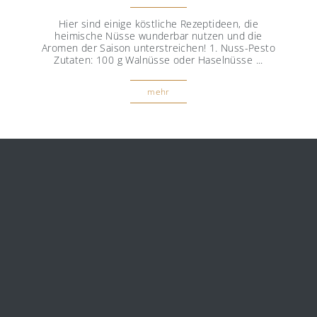
Hier sind einige köstliche Rezeptideen, die
heimische Nüsse wunderbar nutzen und die
Aromen der Saison unterstreichen! 1. Nuss-Pesto
Zutaten: 100 g Walnüsse oder Haselnüsse ...
mehr