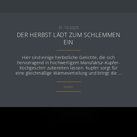
31.10.2025
DER HERBST LÄDT ZUM SCHLEMMEN
EIN
Hier sind einige herbstliche Gerichte, die sich
hervorragend in hochwertigem Manufaktur-Kupfer-
Kochgeschirr zubereiten lassen. Kupfer sorgt für
eine gleichmäßige Wärmeverteilung und bringt die ...
mehr