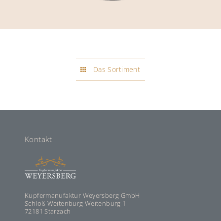
Das Sortiment
Kontakt
Kupfermanufaktur Weyersberg GmbH
Schloß Weitenburg Weitenburg 1
72181 Starzach