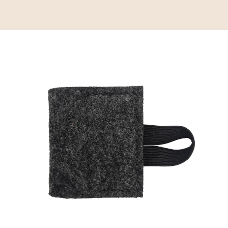
Das Material
Die Manufaktur
Das Sortiment
tiroler Kaiserschmarrn ein Highlight für
kalte Tage und Balsam für die Seele
Presse
Kundenservice
mehr
Händler
Kontakt
Reibeplätzchen so einfach aber unendlich
lecker