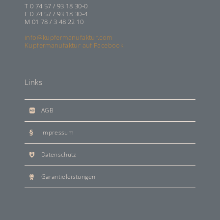
T 0 74 57 / 93 18 30-0
F 0 74 57 / 93 18 30-4
M 01 78 / 3 48 22 10
info@kupfermanufaktur.com
Kupfermanufaktur auf Facebook
Links
AGB
Impressum
Datenschutz
Garantieleistungen