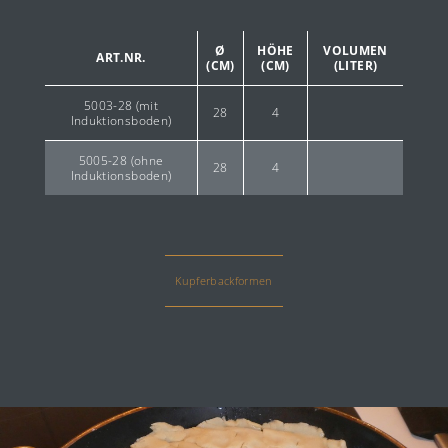
Ø
HÖHE
VOLUMEN
ART.NR.
(CM)
(CM)
(LITER)
5003-28 (mit
28
4
Induktionsboden)
5005-28 (ohne
28
4
Induktionsboden)
Das Material
Die Manufaktur
Das Sortiment
Kupferbackformen
tiroler Kaiserschmarrn ein Highlight für
kalte Tage und Balsam für die Seele
Presse
Kundenservice
Händler