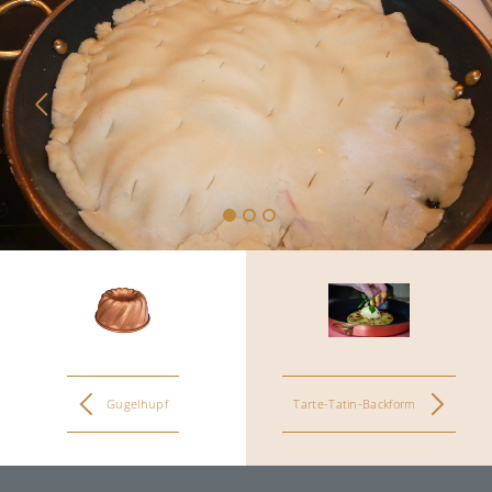
Kontakt
Reibeplätzchen so einfach aber unendlich
lecker
Ausdehnung der Zusammenarbeit mit
der belgischen Manufaktur Falk Culinair
Gugelhupf
Tarte-Tatin-Backform