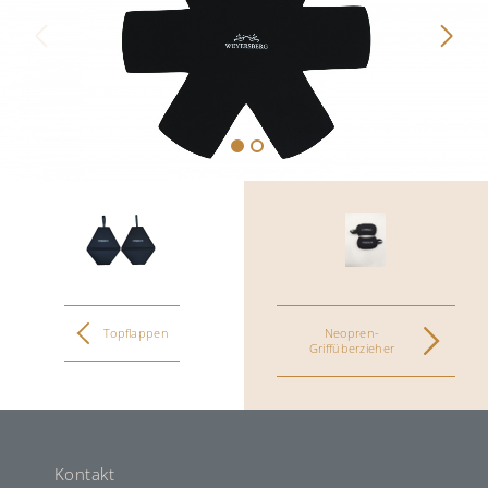
Topflappen
Neopren-
Griffüberzieher
Kontakt