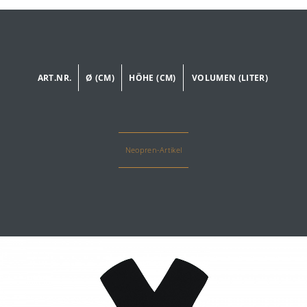
Das Sortiment
tiroler Kaiserschmarrn ein Highlight für
kalte Tage und Balsam für die Seele
Presse
ART.NR.
Ø (CM)
HÖHE (CM)
VOLUMEN (LITER)
Kundenservice
Händler
Neopren-Artikel
Kontakt
Reibeplätzchen so einfach aber unendlich
lecker
Ausdehnung der Zusammenarbeit mit
der belgischen Manufaktur Falk Culinair