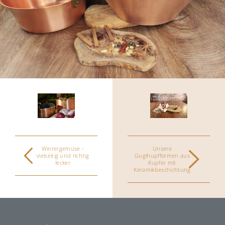
download
Wintergemüse -
Unsere
vielseitig und richtig
Guglhupfformen aus
lecker
Kupfer mit
Keramikbeschichtung