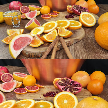
Kontakt
Reibeplätzchen so einfach aber unendlich
lecker
Ausdehnung der Zusammenarbeit mit
der belgischen Manufaktur Falk Culinair
download